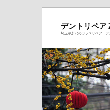
メ
サ
イ
ブ
ン
コ
デントリペア
コ
ン
埼玉県所沢のガラスリペア・デ
ン
テ
テ
ン
ン
ツ
ツ
へ
へ
移
移
動
動