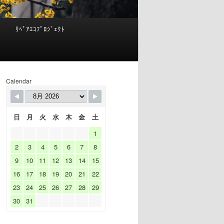
ﾘﾍﾟｱｴｺﾌﾟﾛｼﾞｪｸﾄ
Calendar
Available
Booked
日
月
火
水
木
金
土
Changeover
1
2
3
4
5
6
7
8
9
10
11
12
13
14
15
16
17
18
19
20
21
22
23
24
25
26
27
28
29
30
31