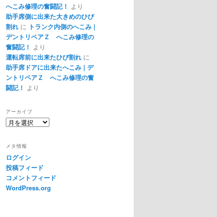
へこみ修理の奮闘記！
より
助手席側に出来た大きめのひび
割れ
に
トランク内側のへこみ |
デントリペアＺ へこみ修理の
奮闘記！
より
運転席前に出来たひび割れ
に
助手席ドアに出来たへこみ | デ
ントリペアＺ へこみ修理の奮
闘記！
より
アーカイブ
ア
ー
カ
メタ情報
イ
ログイン
ブ
投稿フィード
コメントフィード
WordPress.org