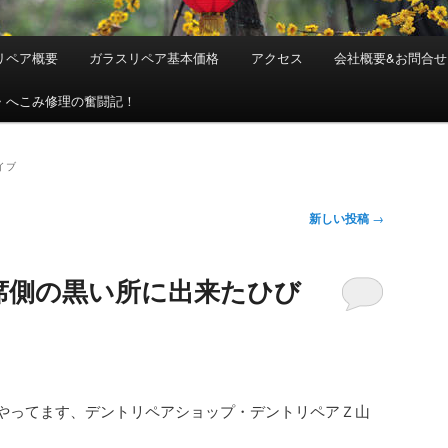
リペア概要
ガラスリペア基本価格
アクセス
会社概要&お問合せ
・へこみ修理の奮闘記！
イブ
新しい投稿
→
席側の黒い所に出来たひび
やってます、デントリペアショップ・デントリペアＺ山