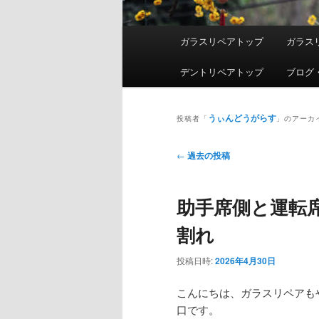
メ
ガラスリペアトップ
ガラス
イ
ン
デントリペアトップ
ブログ
メ
ニ
うぃんどうがらす
ュ
投稿者「
」のアーカ
ー
投
←
過去の投稿
稿
ナ
助手席側と運転
ビ
ゲ
割れ
ー
シ
投稿日時:
2026年4月30日
ョ
ン
こんにちは、ガラスリペアも
口です。