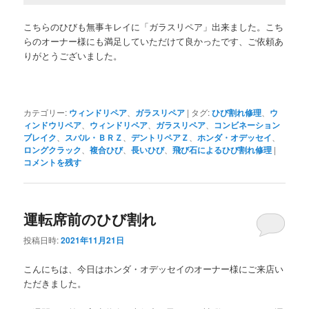
こちらのひびも無事キレイに「ガラスリペア」出来ました。こち
らのオーナー様にも満足していただけて良かったです、ご依頼あ
りがとうございました。
カテゴリー:
ウィンドリペア
、
ガラスリペア
|
タグ:
ひび割れ修理
、
ウ
ィンドウリペア
、
ウィンドリペア
、
ガラスリペア
、
コンビネーション
ブレイク
、
スバル・ＢＲＺ
、
デントリペアＺ
、
ホンダ・オデッセイ
、
ロングクラック
、
複合ひび
、
長いひび
、
飛び石によるひび割れ修理
|
コメントを残す
運転席前のひび割れ
投稿日時:
2021年11月21日
こんにちは、今日はホンダ・オデッセイのオーナー様にご来店い
ただきました。