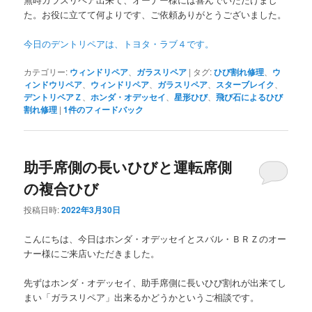
た。お役に立てて何よりです、ご依頼ありがとうございました。
今日のデントリペアは、トヨタ・ラブ４です。
カテゴリー:
ウィンドリペア
、
ガラスリペア
|
タグ:
ひび割れ修理
、
ウ
ィンドウリペア
、
ウィンドリペア
、
ガラスリペア
、
スターブレイク
、
デントリペアＺ
、
ホンダ・オデッセイ
、
星形ひび
、
飛び石によるひび
割れ修理
|
1
件のフィードバック
助手席側の長いひびと運転席側
の複合ひび
投稿日時:
2022年3月30日
こんにちは、今日はホンダ・オデッセイとスバル・ＢＲＺのオー
ナー様にご来店いただきました。
先ずはホンダ・オデッセイ、助手席側に長いひび割れが出来てし
まい「ガラスリペア」出来るかどうかというご相談です。