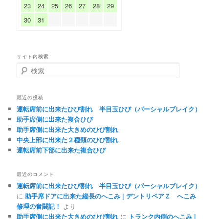
23
24
25
26
27
28
29
30
31
サイト内検索
検
索
最近の投稿
運転席前に出来たひび割れ 半目玉ひび（パーシャルブレイク）
助手席側に出来た複合ひび
助手席側に出来た大きめのひび割れ
中央上部に出来た２種類のひび割れ
運転席前下部に出来た複合ひび
最近のコメント
運転席前に出来たひび割れ 半目玉ひび（パーシャルブレイク）
に
助手席ドアに出来た縦長のへこみ | デントリペアＺ へこみ
修理の奮闘記！
より
助手席側に出来た大きめのひび割れ
に
トランク内側のへこみ |