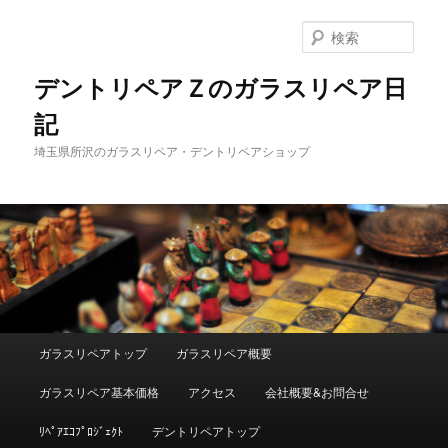
メ
サ
イ
ブ
検
ン
コ
索
コ
ン
デントリペアＺのガラスリペア日
ン
テ
記
テ
ン
ン
ツ
埼玉県所沢のガラスリペア・デントリペアショップ
ツ
へ
へ
移
移
動
動
メ
ガラスリペアトップ
ガラスリペア概要
イ
ン
ガラスリペア基本価格
アクセス
会社概要&お問合せ
メ
ニ
ﾘﾍﾟｱｴｺﾌﾟﾛｼﾞｪｸﾄ
デントリペアトップ