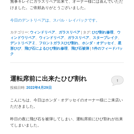
無事キレイにガラスリペア出来て、オーナー様には喜んでいただ
けました。ご依頼ありがとうございました。
今日のデントリペアは、スバル・レイバックです。
カテゴリー:
ウィンドリペア
、
ガラスリペア
|
タグ:
ひび割れ修理
、
ウ
ィンドウリペア
、
ウィンドリペア
、
ガラスリペア
、
スターブレイク
、
デントリペアＺ
、
フロントガラスひび割れ
、
ホンダ・オデッセイ
、
星
形ひび
、
飛び石によるひび割れ修理
、
飛び石被弾
|
1
件のフィードバッ
ク
運転席前に出来たひび割れ
1
投稿日時:
2022年4月29日
こんにちは、今日はホンダ・オデッセイのオーナー様にご来店い
ただきました。
昨日の夜に飛び石を被弾してしまい、運転席前にひび割れが出来
てしまいました。