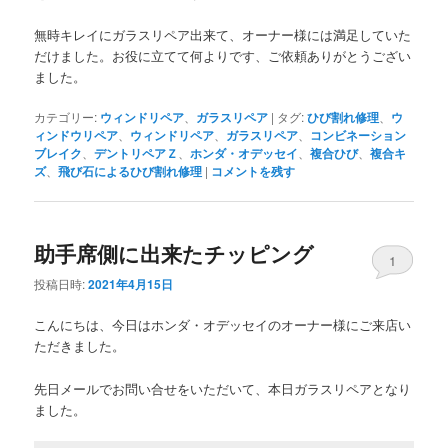
無時キレイにガラスリペア出来て、オーナー様には満足していた
だけました。お役に立てて何よりです、ご依頼ありがとうござい
ました。
カテゴリー:
ウィンドリペア
、
ガラスリペア
|
タグ:
ひび割れ修理
、
ウ
ィンドウリペア
、
ウィンドリペア
、
ガラスリペア
、
コンビネーション
ブレイク
、
デントリペアＺ
、
ホンダ・オデッセイ
、
複合ひび
、
複合キ
ズ
、
飛び石によるひび割れ修理
|
コメントを残す
助手席側に出来たチッピング
1
投稿日時:
2021年4月15日
こんにちは、今日はホンダ・オデッセイのオーナー様にご来店い
ただきました。
先日メールでお問い合せをいただいて、本日ガラスリペアとなり
ました。