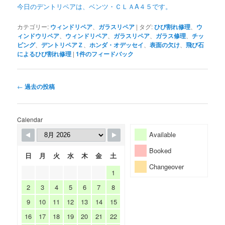
今日のデントリペアは、ベンツ・ＣＬＡA４５です。
カテゴリー:
ウィンドリペア
、
ガラスリペア
|
タグ:
ひび割れ修理
、
ウ
ィンドウリペア
、
ウィンドリペア
、
ガラスリペア
、
ガラス修理
、
チッ
ピング
、
デントリペアＺ
、
ホンダ・オデッセイ
、
表面の欠け
、
飛び石
によるひび割れ修理
|
1
件のフィードバック
投
←
過去の投稿
稿
ナ
ビ
Calendar
ゲ
Available
ー
シ
Booked
日
月
火
水
木
金
土
ョ
Changeover
ン
1
2
3
4
5
6
7
8
9
10
11
12
13
14
15
16
17
18
19
20
21
22