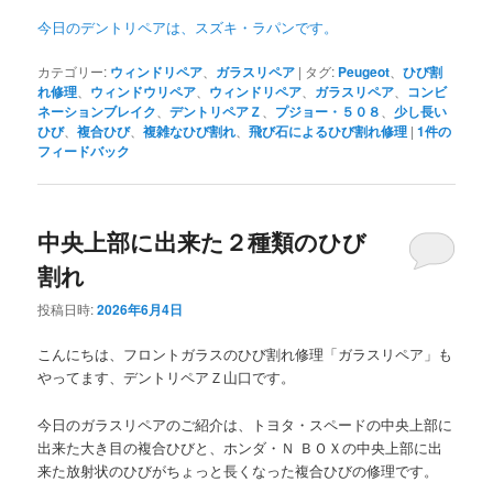
今日のデントリペアは、スズキ・ラパンです。
カテゴリー:
ウィンドリペア
、
ガラスリペア
|
タグ:
Peugeot
、
ひび割
れ修理
、
ウィンドウリペア
、
ウィンドリペア
、
ガラスリペア
、
コンビ
ネーションブレイク
、
デントリペアＺ
、
プジョー・５０８
、
少し長い
ひび
、
複合ひび
、
複雑なひび割れ
、
飛び石によるひび割れ修理
|
1
件の
フィードバック
中央上部に出来た２種類のひび
割れ
投稿日時:
2026年6月4日
こんにちは、フロントガラスのひび割れ修理「ガラスリペア」も
やってます、デントリペアＺ山口です。
今日のガラスリペアのご紹介は、トヨタ・スペードの中央上部に
出来た大き目の複合ひびと、ホンダ・Ｎ ＢＯＸの中央上部に出
来た放射状のひびがちょっと長くなった複合ひびの修理です。