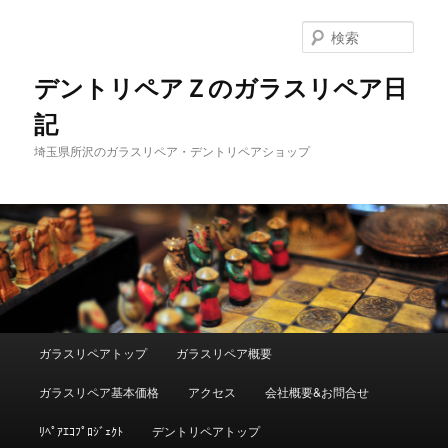
メ
サ
イ
ブ
検
ン
コ
索
コ
ン
デントリペアＺのガラスリペア日
ン
テ
記
テ
ン
ン
ツ
埼玉県所沢のガラスリペア・デントリペアショップ
ツ
へ
へ
移
移
動
動
メ
ガラスリペアトップ
ガラスリペア概要
イ
ン
ガラスリペア基本価格
アクセス
会社概要&お問合せ
メ
ニ
ﾘﾍﾟｱｴｺﾌﾟﾛｼﾞｪｸﾄ
デントリペアトップ