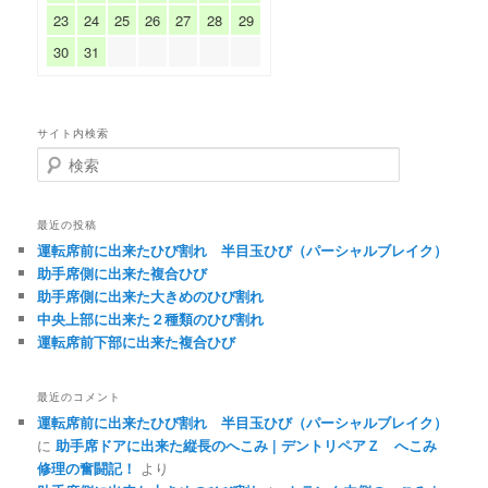
23
24
25
26
27
28
29
30
31
サイト内検索
検
索
最近の投稿
運転席前に出来たひび割れ 半目玉ひび（パーシャルブレイク）
助手席側に出来た複合ひび
助手席側に出来た大きめのひび割れ
中央上部に出来た２種類のひび割れ
運転席前下部に出来た複合ひび
最近のコメント
運転席前に出来たひび割れ 半目玉ひび（パーシャルブレイク）
に
助手席ドアに出来た縦長のへこみ | デントリペアＺ へこみ
修理の奮闘記！
より