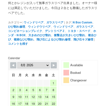
何とかレジンが入って無事ガラスリペア出来ました。オーナー様
には満足していただけました。今日は２台とも難儀したガラスリ
ペアでした。
カテゴリー:
ウィンドリペア
、
ガラスリペア
|
タグ:
N Box Custom
、
ひび割れ修理
、
ウィンドウリペア
、
ウィンドリペア
、
ガラスリペア
、
コンビネーションブレイク
、
デントリペアＺ
、
トヨタ・スペード
、
ホ
ンダ・N BOX
、
大きめのひび割れ
、
衝撃点が大きいひび割れ
、
複合ひ
び
、
複雑なひび割れ
、
飛び石によるひび割れ修理
、
飛び石キズ修理
|
コメントを残す
Calendar
Available
Booked
日
月
火
水
木
金
土
Changeover
1
2
3
4
5
6
7
8
9
10
11
12
13
14
15
16
17
18
19
20
21
22