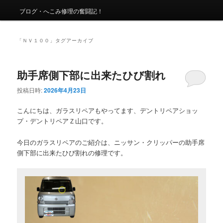
ュ
ー
ブログ・へこみ修理の奮闘記！
「
ＮＶ１００
」タグアーカイブ
助手席側下部に出来たひび割れ
投稿日時:
2026年4月23日
こんにちは、ガラスリペアもやってます、デントリペアショッ
プ・デントリペアＺ山口です。
今日のガラスリペアのご紹介は、ニッサン・クリッパーの助手席
側下部に出来たひび割れの修理です。