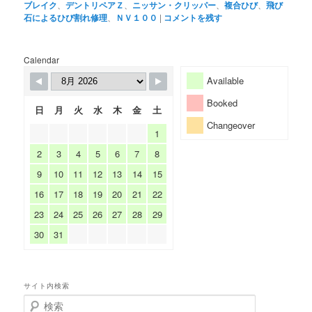
ブレイク
、
デントリペアＺ
、
ニッサン・クリッパー
、
複合ひび
、
飛び
石によるひび割れ修理
、
ＮＶ１００
|
コメントを残す
Calendar
Available
Booked
日
月
火
水
木
金
土
Changeover
1
2
3
4
5
6
7
8
9
10
11
12
13
14
15
16
17
18
19
20
21
22
23
24
25
26
27
28
29
30
31
サイト内検索
検