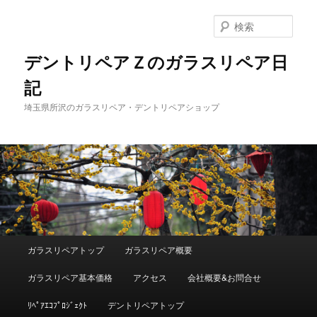
メ
サ
イ
ブ
検
ン
コ
索
コ
ン
デントリペアＺのガラスリペア日
ン
テ
記
テ
ン
ン
ツ
埼玉県所沢のガラスリペア・デントリペアショップ
ツ
へ
へ
移
移
動
動
メ
ガラスリペアトップ
ガラスリペア概要
イ
ン
ガラスリペア基本価格
アクセス
会社概要&お問合せ
メ
ニ
ﾘﾍﾟｱｴｺﾌﾟﾛｼﾞｪｸﾄ
デントリペアトップ