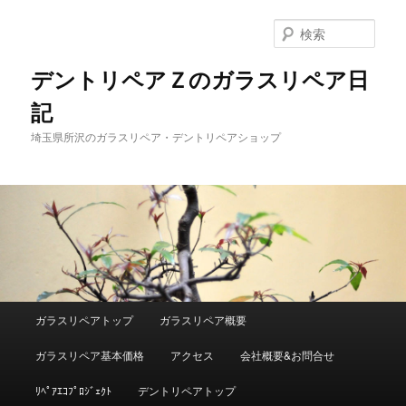
メ
イ
検
ン
索
コ
デントリペアＺのガラスリペア日
ン
記
テ
ン
埼玉県所沢のガラスリペア・デントリペアショップ
ツ
へ
移
動
メ
ガラスリペアトップ
ガラスリペア概要
イ
ン
ガラスリペア基本価格
アクセス
会社概要&お問合せ
メ
ニ
ﾘﾍﾟｱｴｺﾌﾟﾛｼﾞｪｸﾄ
デントリペアトップ