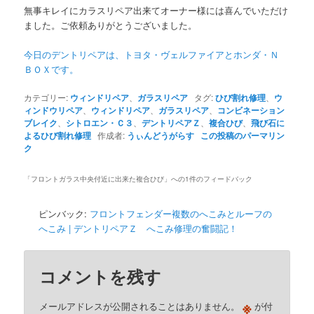
無事キレイにカラスリペア出来てオーナー様には喜んでいただけ
ました。ご依頼ありがとうございました。
今日のデントリペアは、トヨタ・ヴェルファイアとホンダ・Ｎ
ＢＯＸです。
カテゴリー:
ウィンドリペア
、
ガラスリペア
タグ:
ひび割れ修理
、
ウ
ィンドウリペア
、
ウィンドリペア
、
ガラスリペア
、
コンビネーション
ブレイク
、
シトロエン・Ｃ３
、
デントリペアＺ
、
複合ひび
、
飛び石に
よるひび割れ修理
作成者:
うぃんどうがらす
この投稿のパーマリン
ク
「
フロントガラス中央付近に出来た複合ひび
」への1件のフィードバック
ピンバック:
フロントフェンダー複数のへこみとルーフの
へこみ | デントリペアＺ へこみ修理の奮闘記！
コメントを残す
※
メールアドレスが公開されることはありません。
が付