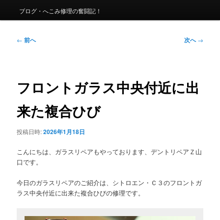
ュ
ー
ブログ・へこみ修理の奮闘記！
投
←
前へ
次へ
→
稿
ナ
ビ
ゲ
フロントガラス中央付近に出
ー
シ
来た複合ひび
ョ
ン
投稿日時:
2026年1月18日
こんにちは、ガラスリペアもやっております、デントリペアＺ山
口です。
今日のガラスリペアのご紹介は、シトロエン・Ｃ３のフロントガ
ラス中央付近に出来た複合ひびの修理です。